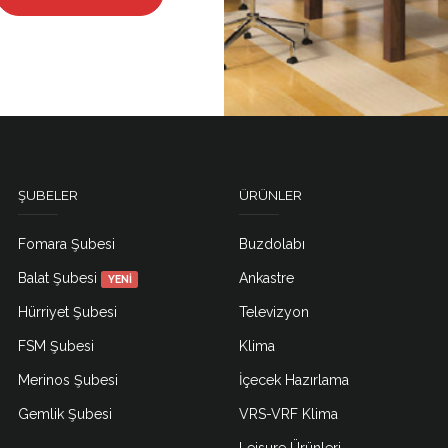
ŞUBELER
ÜRÜNLER
Fomara Şubesi
Buzdolabı
Balat Şubesi
Ankastre
YENİ
Hürriyet Şubesi
Televizyon
FSM Şubesi
Klima
Merinos Şubesi
İçecek Hazırlama
Gemlik Şubesi
VRS-VRF Klima