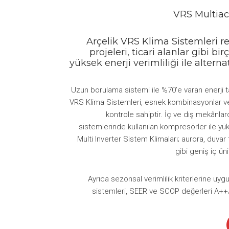
VRS Multiac
Arçelik VRS Klima Sistemleri r
projeleri, ticari alanlar gibi b
yüksek enerji verimliliği ile altern
Uzun borulama sistemi ile %70’e varan enerji t
VRS Klima Sistemleri, esnek kombinasyonlar ve
kontrole sahiptir. İç ve dış mekânl
sistemlerinde kullanılan kompresörler ile yü
Multi Inverter Sistem Klimaları; aurora, duvar t
gibi geniş iç ün
Ayrıca sezonsal verimlilik kriterlerine uyg
sistemleri, SEER ve SCOP değerleri A++/A 