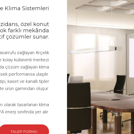
e Klima Sistemleri
ezidans, özel konut
irçok farklı mekânda
atif çözümler sunar.
asarrufu sağlayan Arçelik
 kolay kullanımlı merkezi
arda çözüm sağlayan klima
ksek performansa ulaşılır.
ipi, kaset ve kanallı tipler
ite ürün gamından oluşur.
un olarak tasarlanan klima
enerji sınıfında yer alır.
TALEP FORMU