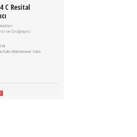
4 C Resital
ıcı
letleri
rıcı ve Doğrayıcı
0 W
 Kabı Malzemesi:
Cam
z