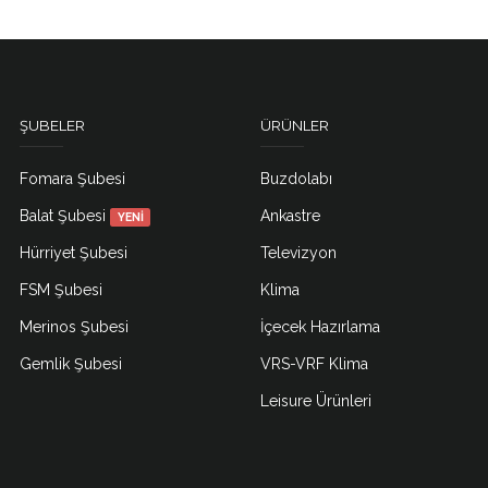
ŞUBELER
ÜRÜNLER
Fomara Şubesi
Buzdolabı
Balat Şubesi
Ankastre
YENİ
Hürriyet Şubesi
Televizyon
FSM Şubesi
Klima
Merinos Şubesi
İçecek Hazırlama
Gemlik Şubesi
VRS-VRF Klima
Leisure Ürünleri