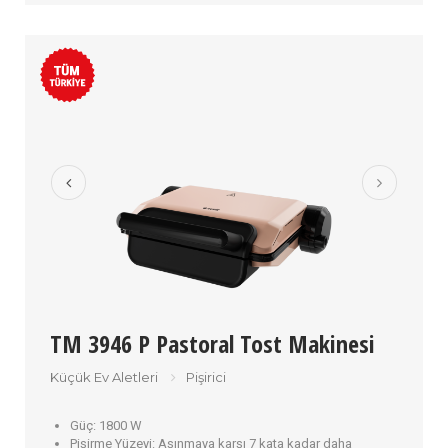
TM 3946 P Pastoral Tost Makinesi
Küçük Ev Aletleri
Pişirici
Güç:
1800 W
Pişirme Yüzeyi:
Aşınmaya karşı 7 kata kadar daha