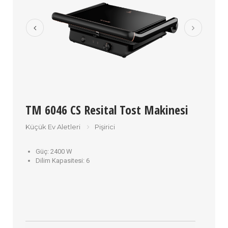
TM 6046 CS Resital Tost Makinesi
Küçük Ev Aletleri
Pişirici
Güç:
2400 W
Dilim Kapasitesi:
6