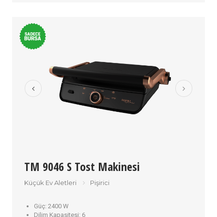
TM 9046 S Tost Makinesi
Küçük Ev Aletleri
Pişirici
Güç:
2400 W
Dilim Kapasitesi:
6